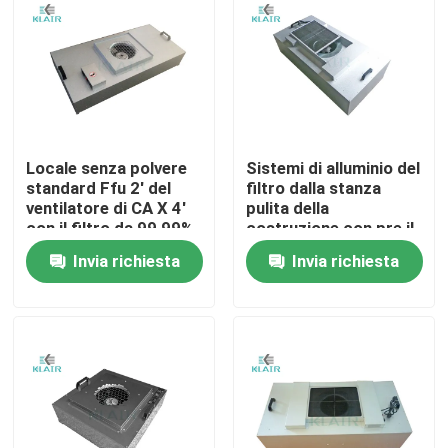
Giro della fabbrica
Controllo di qualità
Locale senza polvere
Sistemi di alluminio del
Contattici
standard Ffu 2' del
filtro dalla stanza
ventilatore di CA X 4'
pulita della
con il filtro da 99,99%
costruzione con pre il
Richieda una citazione
Hepa
ventilatore di CA del
Invia richiesta
Invia richiesta
filtro
filtri dell'aria della borsa
Filtri dell'aria di HVAC
filtro dell'aria di hepa