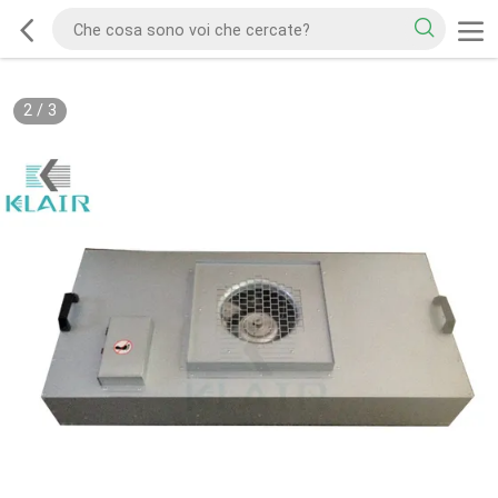
2
/
3