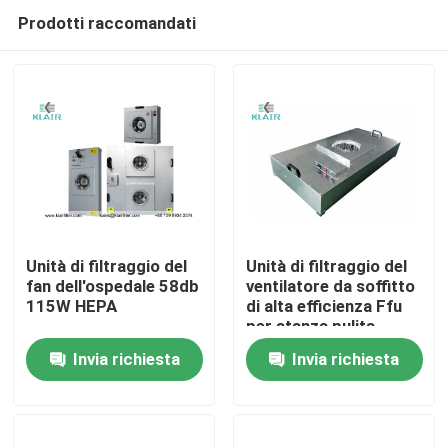
Prodotti raccomandati
Unità di filtraggio del
Unità di filtraggio del
fan dell'ospedale 58db
ventilatore da soffitto
115W HEPA
di alta efficienza Ffu
Casa
per stanza pulita
senza polvere
Invia richiesta
Invia richiesta
Prodotti
Circa noi