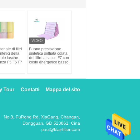
riale di filtri
Buona prestazione
intetici della
sintetica soffiata colata
gole tasche
del filtro a sacco F7 con
enza F5 F6 F7
costo energetico basso
y Tour
Contatti
Mappa del sito
No.9, FuRong Rd, XiaGang, Changan,
Dongguan, GD 523861, Cina
paul@klairfilter.com