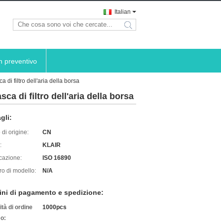
Italian
search
n preventivo
 di filtro dell'aria della borsa
ca di filtro dell'aria della borsa
gli:
di origine:
CN
:
KLAIR
icazione:
ISO 16890
o di modello:
N/A
ini di pagamento e spedizione:
tà di ordine
1000pcs
o: