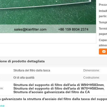
Prezz
Imbal
partic
Tempi
Termin
pagam
Capac
alime
ione di prodotto dettagliata
Struttura del filtro dalla tasca
Dimensione:
:
GI di alta qualità
Costruzione:
Struttura del supporto di filtro dell'aria di W94×H583mm
,
Struttura del supporto di filtro dell'aria di W70×H583mm
re:
,
Struttura d'acciaio galvanizzata del filtro da CA
galvanizzato la struttura d'acciaio del filtro dalla tasca del support
one