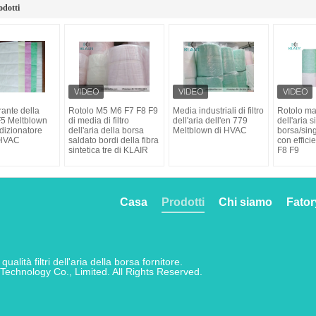
odotti
rante della
Rotolo M5 M6 F7 F8 F9
Media industriali di filtro
Rotolo mate
F5 Meltblown
di media di filtro
dell'aria dell'en 779
dell'aria s
ndizionatore
dell'aria della borsa
Meltblown di HVAC
borsa/sin
 HVAC
saldato bordi della fibra
con effici
sintetica tre di KLAIR
F8 F9
Casa
Prodotti
Chi siamo
Fator
alità filtri dell'aria della borsa fornitore.
Technology Co., Limited. All Rights Reserved.