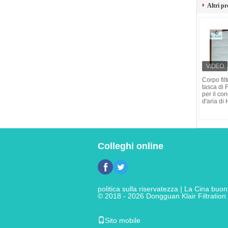
Altri pr
Corpo filt
tasca di 
per il co
d'aria di
Colleghi online
politica sulla riservatezza
| La Cina buon qu
© 2018 - 2026 Dongguan Klair Filtration 
Sito mobile