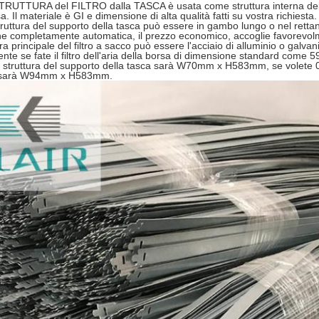
RUTTURA del FILTRO dalla TASCA è usata come struttura interna del supp
a. Il materiale è GI e dimensione di alta qualità fatti su vostra richiesta.
ruttura del supporto della tasca può essere in gambo lungo o nel retta
e completamente automatica, il prezzo economico, accoglie favorevolm
ra principale del filtro a sacco può essere l'acciaio di alluminio o galvan
te se fate il filtro dell'aria della borsa di dimensione standard come 
a struttura del supporto della tasca sarà W70mm x H583mm, se volete 06
a sarà W94mm x H583mm.