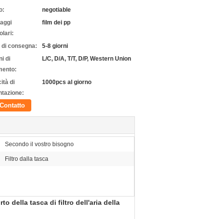
o:
negotiable
laggi
film dei pp
olari:
 di consegna:
5-8 giorni
i di
L/C, D/A, T/T, D/P, Western Union
ento:
ità di
1000pcs al giorno
ntazione:
Contatto
Secondo il vostro bisogno
Filtro dalla tasca
o della tasca di filtro dell'aria della