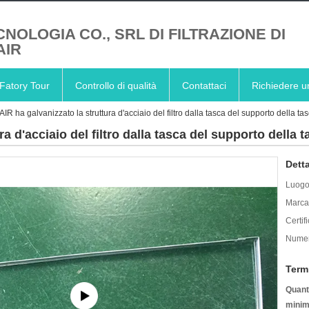
CNOLOGIA CO., SRL DI FILTRAZIONE DI
AIR
Fatory Tour
Controllo di qualità
Contattaci
Richiedere u
IR ha galvanizzato la struttura d'acciaio del filtro dalla tasca del supporto della tasca
 d'acciaio del filtro dalla tasca del supporto della tas
Detta
Luogo 
Marca
Certif
Numer
Term
Quanti
minim