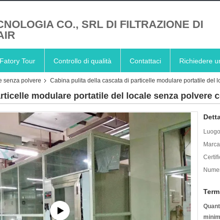
CNOLOGIA CO., SRL DI FILTRAZIONE DI
AIR
Fatory Tour
Controllo di qualità
Contattaci
Richiedere u
le senza polvere
Cabina pulita della cascata di particelle modulare portatile del
articelle modulare portatile del locale senza polvere
Detta
Luogo 
Marca
Certif
Numer
Term
Quanti
minim