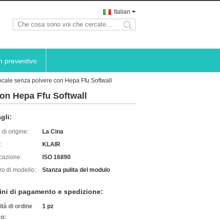
Italian
search
n preventivo
 locale senza polvere con Hepa Ffu Softwall
 con Hepa Ffu Softwall
gli:
di origine:
La Cina
:
KLAIR
icazione:
ISO 16890
o di modello:
Stanza pulita del modulo
ini di pagamento e spedizione:
tà di ordine
1 pz
o: