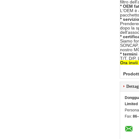
filtro dell
* OEM fa
L'OEM è a
pacchetto
* servizi
Prenderem
dopo la s
dell'asso
* certific
Siamo for
SONCAP, F
nostro M
* termin
T/T, D/P,
Ora invii
Prodott
Dettag
Dongguan
Limited
Persona 
Fax:
86-