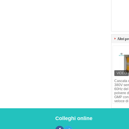
Altri pr
Cascata d
380V sen
60Hz del
polvere d
GMP con 
veloce di
Colleghi online