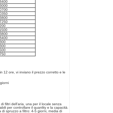
8400
3000
0700
0350
3800
7250
200
1500
3800
8400
300
300
600
750
12 ore, vi inviano il prezzo corretto e le
giorni
 filtri dell'aria, una per il locale senza
bili per controllare il quanlity e la capacità.
 di spruzzo a filtro: 4-5 giorni, media di