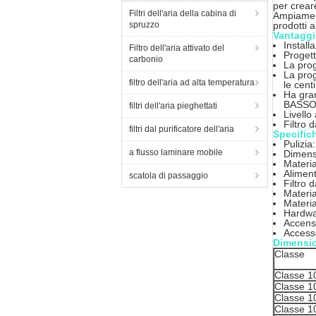
per creare
Filtri dell'aria della cabina di
Ampiament
spruzzo
prodotti a
Vantaggi
Installa
Filtro dell'aria attivato del
Progett
carbonio
La prog
La prog
filtro dell'aria ad alta temperatura
le cent
Ha gran
BASSO, 
filtri dell'aria pieghettati
Livello
Filtro 
filtri dal purificatore dell'aria
Specific
Pulizia
a flusso laminare mobile
Dimens
Materia
Alimen
scatola di passaggio
Filtro
Materia
Materia
Hardwall
Accensi
Accesso
Dimensio
Classe
Classe 1
Classe 1
Classe 1
Classe 1