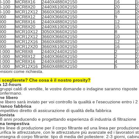
0-100
MCR8X16
2440X4880X2150
16
1
0-100
MCR8X20
2440X6100X2150
20
2
0-100
MCR12X12
3660X3660X2150
18
2
000
MCR8X12
2440X3660X2150
9
1
000
MCR8X16
2440X4880X2150
12
1
000
MCR8X20
2440X6100X2150
15
1
000
MCR10X12
3050X3660X2150
8
9
000
MCR12X12
3660X3660X2150
10
1
000
MCR12X16
3660X4880X2150
12
1
000
MCR12X20
3660X6100X2150
16
1
0.000
MCR8X8
2440X2440X2150
2
2
0.000
MCR8X12
2440X3660X2150
2
2
0.000
MCR8X16
2440X4880X2150
4
4
0.000
MCR12X16
3660X4880X2150
5
5
ensioni come richiesta.
i sceglierete? Che cosa è il nostro prosity?
a 12-hours
ruppi caldi di vendite, le vostre domande o indagine saranno risposte in 
confermano.
ne libero
e libero sarà inviato per voi controllo la qualità e l'esecuzione entro i 2 
franco fabbrica
petitivo diretto di assicurazione di qualità della fabbrica
ionista
 anni producendo e progettando esperienza di industria di filtrazione
na tempestiva
e linee di produzione per il corpo filtrante ed una linea per produzione di
rifica le attrezzature, con le attrezzature più avanzate ed i lavoratori sta
nsegna di corpo filtrante: tipo di media del poliestere: 2-3 giorni, cabina