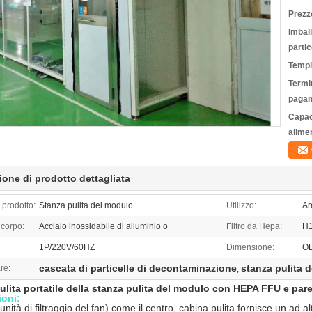
Prezz
Imbal
partic
Tempi
Termin
pagam
Capac
alime
ione di prodotto dettagliata
prodotto:
Stanza pulita del modulo
Utilizzo:
Ar
 corpo:
Acciaio inossidabile di alluminio o
Filtro da Hepa:
H
1P/220V/60HZ
Dimensione:
O
cascata di particelle di decontaminazione
stanza pulita d
re:
,
ulita portatile della stanza pulita del modulo con HEPA FFU e pare
ioni:
nità di filtraggio del fan) come il centro, cabina pulita fornisce un ad al