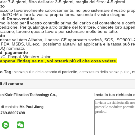
'aria: 7-8 giorni, filtro dell'aria: 3-5 giorni, maglia del filtro: 4-5 giorni
tto
ccolto favorevolmente calorosamente, noi può sistemare il vostro propri
 dell'OEM e fare la vostra propria forma secondo il vostro disegno.
o di Dopo-vendita
o le foto per il vostro controllo prima del carico del contenitore e con
pedizione. Per qualunque altro ordine del fornitore, chiedete loro appen
ciazione, faremo questo favore per sistemare molto bene tutto.
ato
nitore valutato Alibaba, il nostro CE approvato società, SGS, ISO9001-2
DA, MSDS, UL ecc., possiamo aiutarvi ad applicarla e la tassa può resti
OQ nominato.
i di pagamento
 L/C, Paypal, Western Union
 appena l'indagine noi, voi otterrà più di che cosa vedete.
,
,
o Tag:
stanza pulita della cascata di particelle
attrezzatura della stanza pulita
c
li di contatto
Invia la tua richiesta
 Klair Filtration Technology Co.,
di contatto:
Mr. Paul Jiang
-769-88007498