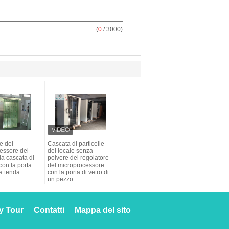
(
0
/ 3000)
e del
Cascata di particelle
essore del
del locale senza
la cascata di
polvere del regolatore
 con la porta
del microprocessore
la tenda
con la porta di vetro di
un pezzo
y Tour
Contatti
Mappa del sito