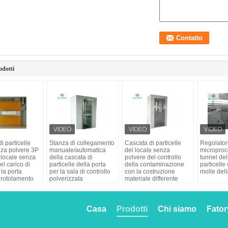
odotti
i particelle
Stanza di collegamento
Cascata di particelle
Regolator
za polvere 3P
manuale/automatica
del locale senza
microproc
 locale senza
della cascata di
polvere del controllo
tunnel del
el carico di
particelle della porta
della contaminazione
particelle
la porta
per la sala di controllo
con la costruzione
molle del
 rotolamento
polverizzata
materiale differente
dell'OEM
Casa
Prodotti
Chi siamo
Fator