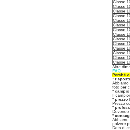
Classe 1
Classe 1
Classe 1
Classe 1
Classe 1
Classe 1
Classe 1
Classe 1
Classe 1
Classe 1
Classe 1
Classe 1
Classe 1
Classe 1
Altre dim
FAQ.
Perché c
*
rispost
Abbiamo g
foto per 
* campio
Il campion
* prezzo 
Prezzo com
* profess
Dovendo 8
* conseg
Abbiamo tr
polvere pu
Data di co