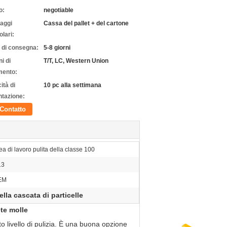
o:
negotiable
laggi
Cassa del pallet + del cartone
olari:
 di consegna:
5-8 giorni
i di
T/T, LC, Western Union
ento:
ità di
10 pc alla settimana
ntazione:
Contatto
ea di lavoro pulita della classe 100
13
EM
ella cascata di particelle
te molle
to livello di pulizia. È una buona opzione