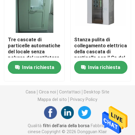
Unità di filtraggio del fan FFU
Cascata di particelle del locale senza polvere
Tre cascate di
Stanza pulita di
particelle automatiche
collegamento elettrica
del locale senza
della cascata di
Filtri dell'aria della cabina di spruzzo
polvere del ventilatore
particelle con il Ce del
laterale con gli ugelli
filtrante di Hepa
Invia richiesta
Invia richiesta
regolabili
certificato
Filtro dell'aria attivato del carbonio
filtro dell'aria ad alta temperatura
Casa
Circa noi
Contattaci
Desktop Site
Mappa del sito
Privacy Policy
filtri dell'aria pieghettati
Qualità
filtri dell'aria della borsa
Fabbrica
filtri dal purificatore dell'aria
cinese.Copyright © 2026 Dongguan Klair