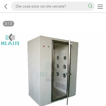
2
/
2