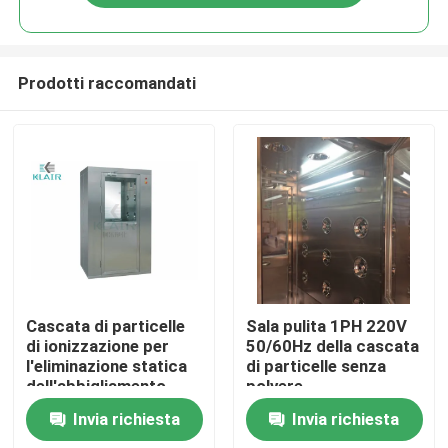
Prodotti raccomandati
Casa
Cascata di particelle
Sala pulita 1PH 220V
di ionizzazione per
50/60Hz della cascata
l'eliminazione statica
di particelle senza
Prodotti
dell'abbigliamento
polvere
pulito del lavoratore
Invia richiesta
Invia richiesta
Circa noi