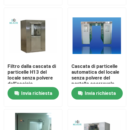
Giro della fabbrica
Controllo di qualità
Contattici
Filtro dalla cascata di
Cascata di particelle
Richieda una citazione
particelle H13 del
automatica del locale
locale senza polvere
senza polvere del
dell'acciaio
portello scorrevole
inossidabile per
per rimozione di
filtri dell'aria della borsa
Invia richiesta
Invia richiesta
contaminazione
polvere carico/della
polverizzata
persona
Filtri dell'aria di HVAC
filtro dell'aria di hepa