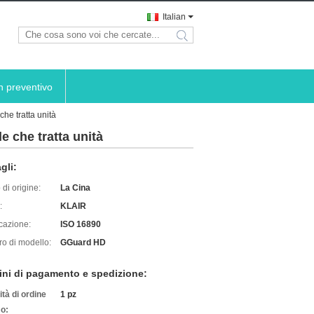
Italian
search
n preventivo
che tratta unità
le che tratta unità
gli:
di origine:
La Cina
:
KLAIR
icazione:
ISO 16890
o di modello:
GGuard HD
ini di pagamento e spedizione:
tà di ordine
1 pz
o: