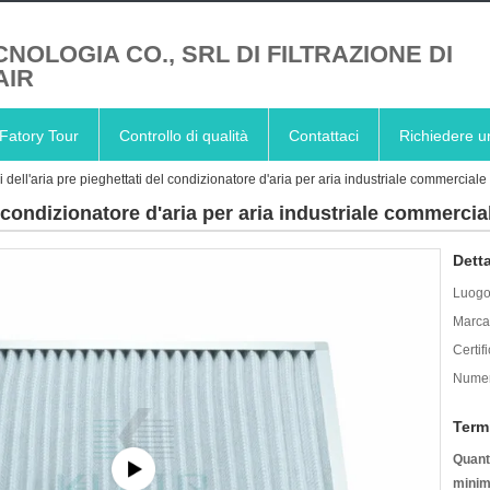
CNOLOGIA CO., SRL DI FILTRAZIONE DI
AIR
Fatory Tour
Controllo di qualità
Contattaci
Richiedere u
tri dell'aria pre pieghettati del condizionatore d'aria per aria industriale commerciale 
el condizionatore d'aria per aria industriale commercia
Detta
Luogo 
Marca
Certif
Numer
Term
Quanti
minim