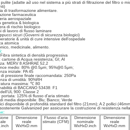
pulite (adatte ad uso nel sistema a più strati di filtrazione del filtro o
ti)
ria di trasformazione alimentare.
azione farmaceutica
eria aerospaziale
a genetica & biologica
ra di rischio biologico
i di lavoro di flusso laminare
ppucci sicuri (Governi di sicurezza biologici)
peratorie & unità di cure intensive dell'ospedale
ca atomica
ronico, medicinale, alimento.
i:
Fibra sintetica di densità progressiva
 cartone di Acqua resistenza; GI; AI
enza: MERV 8 ASHRAE 52,2
ance medio: 80% @0.5μm; 95%@0.5μm;
nza iniziale: PA 45
 di pressione finale raccomandata: 250Pa
enza di umidità: 90%RH
atura massima: ℃ 80
mabilità di BACCANO 53438: F1
dell'UL 900: Classe 2
 portata: 125% di flusso d'aria stimato
di media disponibile: Blu; Bianco; Verde
lici disponibile di profondità standard del filtro (21mm); A 2 pollici (46m
 sostenente Galvanized per assicurare la costruzione di resistenza nell
he:
ione
Dimensione
Flusso d'aria
Dimensione
Dimensione
ale
reale
stimato (CFM)
nominale
reale
inch
WxHxD.mm
WxHxD.inch
WxHxD.mm