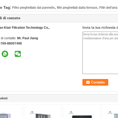
,
,
o Tag:
Filtro pieghettato dal pannello
filtri pieghettati dalla fornace
Filtri dell'ar
li di contatto
Invia la tua richiesta
 Klair Filtration Technology Co.,
di contatto:
Mr. Paul Jiang
-769-88007498
odotti