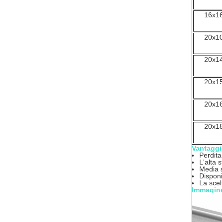
16x1
20x1
20x1
20x1
20x1
20x1
Vantaggi
Perdita
L'alta 
Media s
Disponi
La scel
Immagine