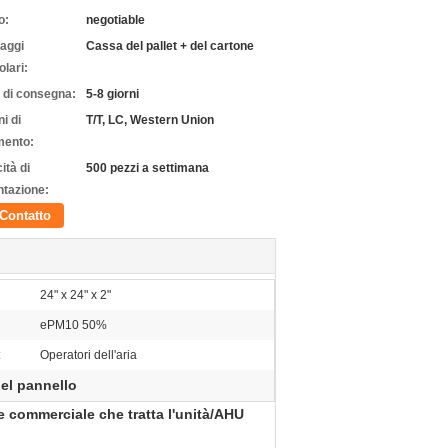
o:
negotiable
laggi
Cassa del pallet + del cartone
olari:
 di consegna:
5-8 giorni
i di
T/T, LC, Western Union
ento:
ità di
500 pezzi a settimana
ntazione:
Contatto
24" x 24" x 2"
ePM10 50%
:
Operatori dell'aria
 del pannello
iale commerciale che tratta l'unità/AHU