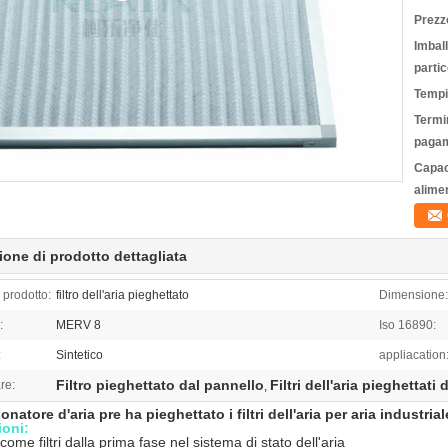
Prezz
Imbal
partic
Tempi
Termin
pagam
Capac
alime
ione di prodotto dettagliata
prodotto:
filtro dell'aria pieghettato
Dimensione:
:
MERV 8
Iso 16890:
:
Sintetico
appliacation
Filtro pieghettato dal pannello
Filtri dell'aria pieghettati
re:
,
ionatore d'aria pre ha pieghettato i filtri dell'aria per aria industr
ioni:
 come filtri dalla prima fase nel sistema di stato dell'aria