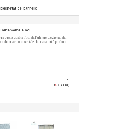
ia pieghettati del pannello
 direttamente a noi
(
0
/ 3000)