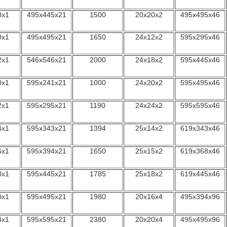
8x1
495x445x21
1500
20x20x2
495x495x46
0x1
495x495x21
1650
24x12x2
595x295x46
2x1
546x546x21
2000
24x18x2
595x445x46
0x1
595x241x21
1000
24x20x2
595x495x46
2x1
595x295x21
1190
24x24x2
595x595x46
4x1
595x343x21
1394
25x14x2
619x343x46
6x1
595x394x21
1650
25x15x2
619x368x46
8x1
595x445x21
1785
25x18x2
619x445x46
0x1
595x495x21
1980
20x16x4
495x394x96
4x1
595x595x21
2380
20x20x4
495x495x96