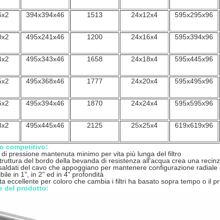
6x2
394x394x46
1513
24x12x4
595x295x96
0x2
495x241x46
1200
24x16x4
595x394x96
4x2
495x343x46
1658
24x18x4
595x445x96
5x2
495x368x46
1777
24x20x4
595x495x96
6x2
495x394x46
1870
24x24x4
595x595x96
8x2
495x445x46
2125
25x25x4
619x619x96
o competitivo:
 di pressione mantenuta minimo per vita più lunga del filtro
struttura del bordo della bevanda di resistenza all'acqua crea una recin
aldati del cavo che appoggiano per mantenere configurazione radiale 
bile in 1", in 2" ed in 4" profondità
ta eccellente per coloro che cambia i filtri ha basato sopra tempo o il
 del prodotto: