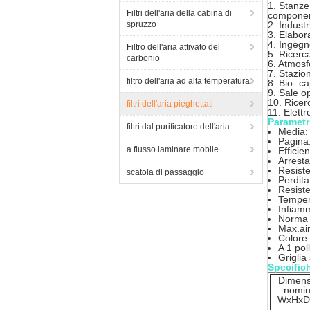
1. Stanze 
Filtri dell'aria della cabina di
componen
spruzzo
2. Indust
3. Elabor
4. Ingegn
Filtro dell'aria attivato del
5. Ricerc
carbonio
6. Atmosfe
7. Stazion
filtro dell'aria ad alta temperatura
8. Bio- ca
9. Sale o
10. Ricer
filtri dell'aria pieghettati
11. Elett
Parametr
filtri dal purificatore dell'aria
Media: 
Pagina:
a flusso laminare mobile
Effici
Arrest
Resiste
scatola di passaggio
Perdita
Resist
Temper
Infiam
Norma 
Max.air
Colore 
A 1 pol
Griglia
Specific
Dimens
nomin
WxHxD.