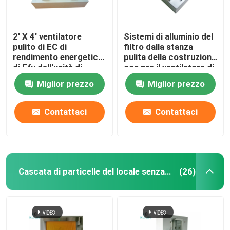
2' X 4' ventilatore
Sistemi di alluminio del
pulito di EC di
filtro dalla stanza
rendimento energetico
pulita della costruzione
di Ffu dell'unità di
con pre il ventilatore di
filtraggio del
CA del filtro
Miglior prezzo
Miglior prezzo
ventilatore da
appartamento con pre
il filtro
Contattaci
Contattaci
Cascata di particelle del locale senza polvere
(26)