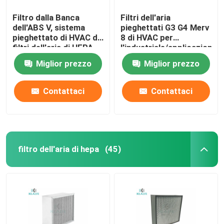
Filtro dalla Banca
Filtri dell'aria
dell'ABS V, sistema
pieghettati G3 G4 Merv
pieghettato di HVAC di
8 di HVAC per
filtri dell'aria di HEPA
l'industriale/applicazione
con la struttura di
di Commerical
Miglior prezzo
Miglior prezzo
plastica
Contattaci
Contattaci
filtro dell'aria di hepa
(45)