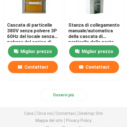
Cascata di particelle
Stanza di collegamento
380V senza polvere 3P
manuale/automatica
60Hz del locale senza
della cascata di
polvere del carico di
particelle della porta
GMP con la porta
per la sala di controllo
Miglior prezzo
Miglior prezzo
veloce di rotolamento
polverizzata
Contattaci
Contattaci
Osservi più
Casa
Circa noi
Contattaci
Desktop Site
Mappa del sito
Privacy Policy