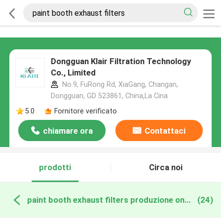
Dongguan Klair Filtration Technology
Co., Limited
No.9, FuRong Rd, XiaGang, Changan,
Dongguan, GD 523861, China,La Cina
5.0
Fornitore verificato
chiamare ora
Contattaci
prodotti
Circa noi
paint booth exhaust filters produzione online
(24)