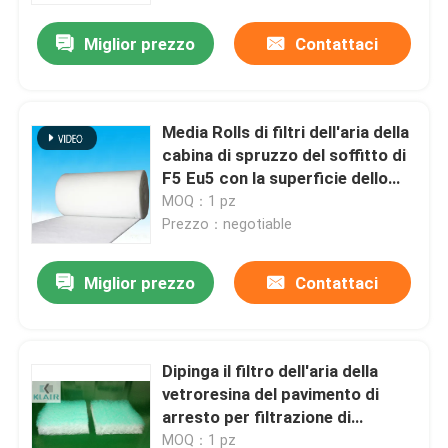
Miglior prezzo
Contattaci
Media Rolls di filtri dell'aria della
cabina di spruzzo del soffitto di
F5 Eu5 con la superficie dello
spruzzo della colla
MOQ：1 pz
Prezzo：negotiable
Miglior prezzo
Contattaci
Casa
Dipinga il filtro dell'aria della
Prodotti
vetroresina del pavimento di
arresto per filtrazione di
verniciatura della foschia della
Circa noi
MOQ：1 pz