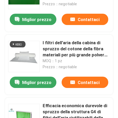
pittura della cabina
Prezzo：negotiable
Giro della fabbrica
Miglior prezzo
Contattaci
Controllo di qualità
I filtri dell'aria della cabina di
Contattici
spruzzo del cotone della fibra
materiali per più grande polvere
si raccolgono
MOQ：1 pz
Richieda una citazione
Prezzo：negotiable
filtri dell'aria della borsa
Miglior prezzo
Contattaci
Filtri dell'aria di HVAC
Efficacia economica durevole di
spruzzo della struttura G4 di
filtro dell'aria di hepa
filtri dell'aria riutilizzabili della